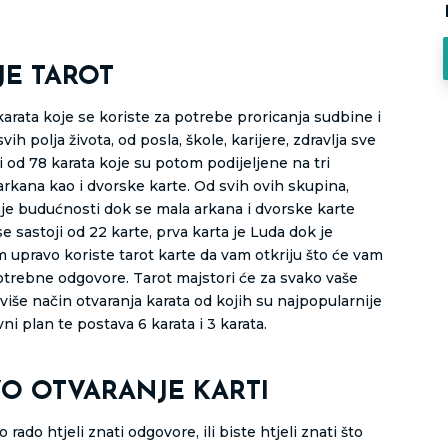
JE TAROT
karata koje se koriste za potrebe proricanja sudbine i
h polja života, od posla, škole, karijere, zdravlja sve
ji od 78 karata koje su potom podijeljene na tri
arkana kao i dvorske karte. Od svih ovih skupina,
nje budućnosti dok se mala arkana i dvorske karte
se sastoji od 22 karte, prva karta je Luda dok je
 upravo koriste tarot karte da vam otkriju što će vam
potrebne odgovore. Tarot majstori će za svako vaše
više način otvaranja karata od kojih su najpopularnije
vni plan te postava 6 karata i 3 karata.
VO OTVARANJE KARTI
rado htjeli znati odgovore, ili biste htjeli znati što