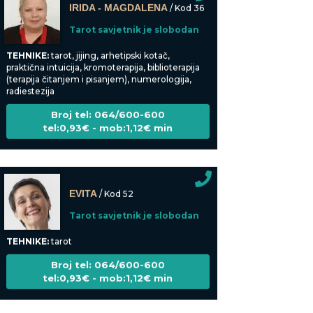
Tarot savjetnik je slobodan
TEHNIKE:
tarot, jijing, arhetipski kotač,
praktična intuicija, kromoterapija, biblioterapija
(terapija čitanjem i pisanjem), numerologija,
radiestezija
Broj tel: 064/600-600
tel:0,93€ - mob:1,12€ min
EVITA
/ Kod 52
Tarot savjetnik je slobodan
TEHNIKE:
tarot
Broj tel: 064/600-600
tel:0,93€ - mob:1,12€ min