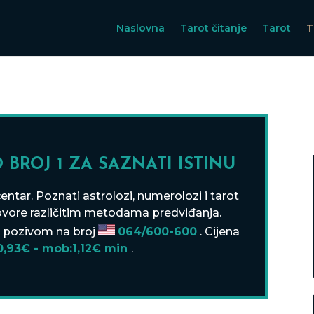
Naslovna
Tarot čitanje
Tarot
T
 BROJ 1 ZA SAZNATI ISTINU
centar. Poznati astrolozi, numerolozi i tarot
govore različitim metodama predviđanja.
e pozivom na broj
064/600-600
. Cijena
:0,93€ - mob:1,12€ min
.