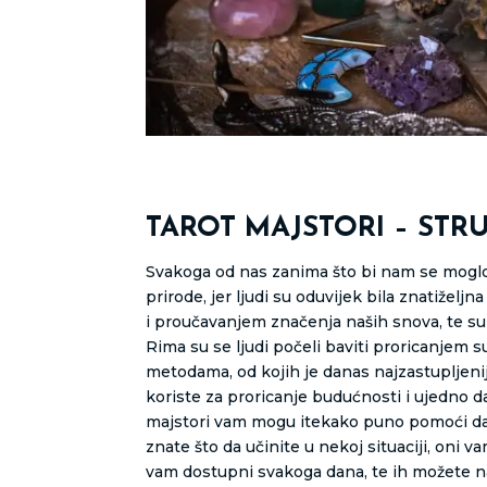
TAROT MAJSTORI – STR
Svakoga od nas zanima što bi nam se moglo d
prirode, jer ljudi su oduvijek bila znatižel
i proučavanjem značenja naših snova, te su 
Rima su se ljudi počeli baviti proricanjem s
metodama, od kojih je danas najzastupljenij
koriste za proricanje budućnosti i ujedno 
majstori vam mogu itekako puno pomoći da s
znate što da učinite u nekoj situaciji, oni
vam dostupni svakoga dana, te ih možete na