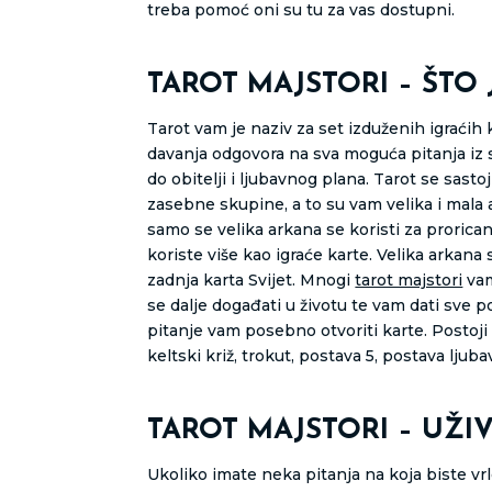
treba pomoć oni su tu za vas dostupni.
TAROT MAJSTORI – ŠTO 
Tarot vam je naziv za set izduženih igraćih 
davanja odgovora na sva moguća pitanja iz svi
do obitelji i ljubavnog plana. Tarot se sasto
zasebne skupine, a to su vam velika i mala 
samo se velika arkana se koristi za prorica
koriste više kao igraće karte. Velika arkana 
zadnja karta Svijet. Mnogi
tarot majstori
vam
se dalje događati u životu te vam dati sve 
pitanje vam posebno otvoriti karte. Postoji 
keltski križ, trokut, postava 5, postava ljuba
TAROT MAJSTORI – UŽI
Ukoliko imate neka pitanja na koja biste vrlo 