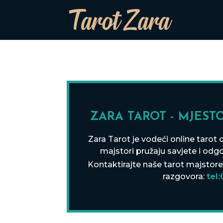
ZARA TAROT - MJESTO
Zara Tarot je vodeći online tarot 
majstori pružaju savjete i od
Kontaktirajte naše tarot majstor
razgovora:
tel