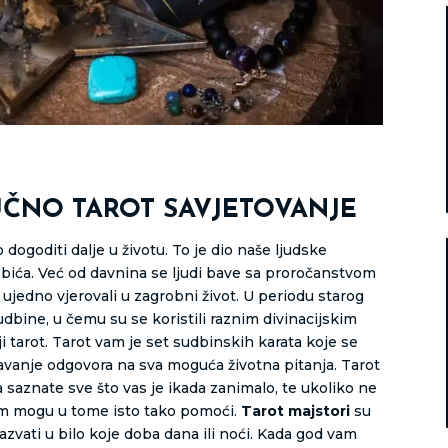
UČNO TAROT SAVJETOVANJE
ogoditi dalje u životu. To je dio naše ljudske
jna bića. Već od davnina se ljudi bave sa proročanstvom
ujedno vjerovali u zagrobni život. U periodu starog
udbine, u čemu su se koristili raznim divinacijskim
i tarot. Tarot vam je set sudbinskih karata koje se
davanje odgovora na sva moguća životna pitanja. Tarot
aznate sve što vas je ikada zanimalo, te ukoliko ne
 vam mogu u tome isto tako pomoći.
Tarot majstori
su
zvati u bilo koje doba dana ili noći. Kada god vam