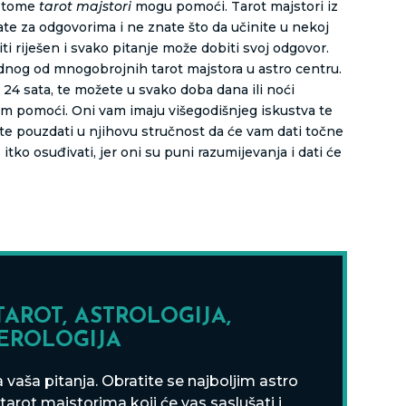
u tome
tarot majstori
mogu pomoći. Tarot majstori iz
ate za odgovorima i ne znate što da učinite u nekoj
ti riješen i svako pitanje može dobiti svoj odgovor.
ednog od mnogobrojnih tarot majstora u astro centru.
24 sata, te možete u svako doba dana ili noći
am pomoći. Oni vam imaju višegodišnjeg iskustva te
ete pouzdati u njihovu stručnost da će vam dati točne
 itko osuđivati, jer oni su puni razumijevanja i dati će
TAROT, ASTROLOGIJA,
EROLOGIJA
vaša pitanja. Obratite se najboljim astro
arot majstorima koji će vas saslušati i