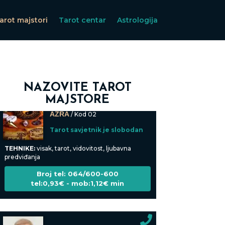
Tarot savjetnik je slobodan
arot majstori
Tarot centar
Astrologija
TEHNIKE:
kristalna kugla, tarot, vidovitost, visak
Broj tel: 064/600-600
tel:0,93€ - mob:1,12€ min
NAZOVITE TAROT
MAJSTORE
AZRA
/ Kod 02
Tarot savjetnik je slobodan
TEHNIKE:
visak, tarot, vidovitost, ljubavna
predviđanja
Broj tel: 064/600-600
tel:0,93€ - mob:1,12€ min
IRIDA - MAGDALENA
/ Kod 36