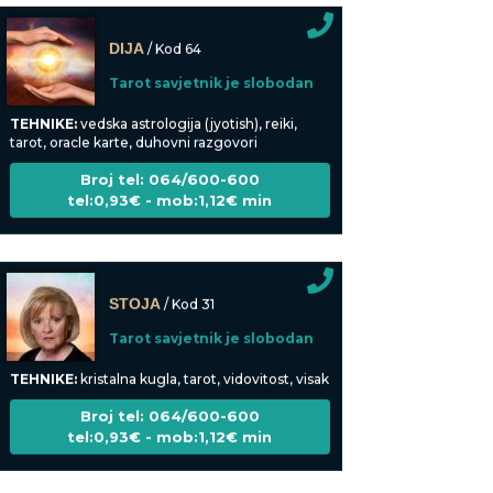
DIJA
/ Kod 64
Tarot savjetnik je slobodan
TEHNIKE:
vedska astrologija (jyotish), reiki,
tarot, oracle karte, duhovni razgovori
Broj tel: 064/600-600
tel:0,93€ - mob:1,12€ min
STOJA
/ Kod 31
Tarot savjetnik je slobodan
TEHNIKE:
kristalna kugla, tarot, vidovitost, visak
Broj tel: 064/600-600
tel:0,93€ - mob:1,12€ min