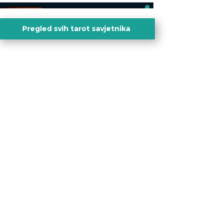
AZRA
/ Kod 02
Pregled svih tarot savjetnika
Tarot savjetnik je slobodan
TEHNIKE:
visak, tarot, vidovitost, ljubavna
predviđanja
Broj tel: 064/600-600
tel:0,93€ - mob:1,12€ min
IRIDA - MAGDALENA
/ Kod 36
Tarot savjetnik je slobodan
TEHNIKE:
tarot, jijing, arhetipski kotač,
praktična intuicija, kromoterapija, biblioterapija
(terapija čitanjem i pisanjem), numerologija,
radiestezija
Broj tel: 064/600-600
tel:0,93€ - mob:1,12€ min