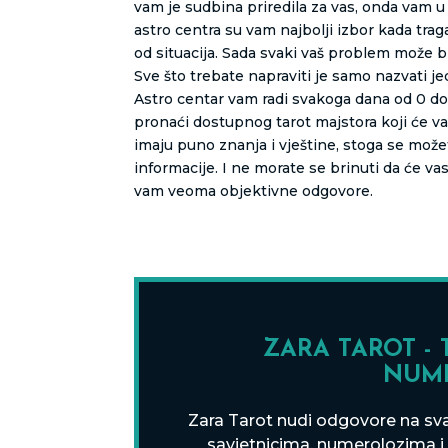
vam je sudbina priredila za vas, onda vam 
astro centra su vam najbolji izbor kada trag
od situacija. Sada svaki vaš problem može bi
Sve što trebate napraviti je samo nazvati j
Astro centar vam radi svakoga dana od 0 do 
pronaći dostupnog tarot majstora koji će v
imaju puno znanja i vještine, stoga se mož
informacije. I ne morate se brinuti da će vas
vam veoma objektivne odgovore.
ZARA TAROT - 
NUM
Zara Tarot nudi odgovore na sva 
savjetnicima, numerolozima i t